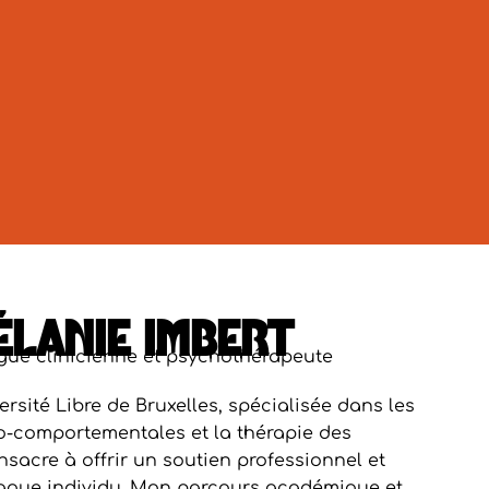
ÉLANIE IMBERT
gue clinicienne et psychothérapeute
ersité Libre de Bruxelles, spécialisée dans les
o-comportementales et la thérapie des
sacre à offrir un soutien professionnel et
aque individu. Mon parcours académique et