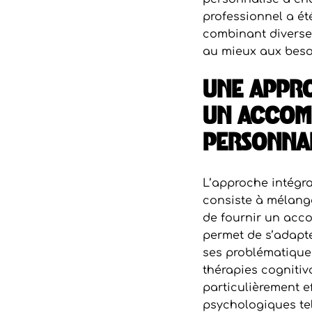
professionnel a ét
combinant diverse
au mieux aux beso
UNE APPRO
UN ACCOM
PERSONNAL
L’approche intégra
consiste à mélang
de fournir un acc
permet de s’adapte
ses problématiques
thérapies cognitiv
particulièrement e
psychologiques tels