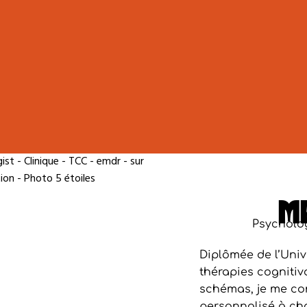
M
Psycholo
Diplômée de l’Univ
thérapies cognitiv
schémas, je me con
personnalisé à ch